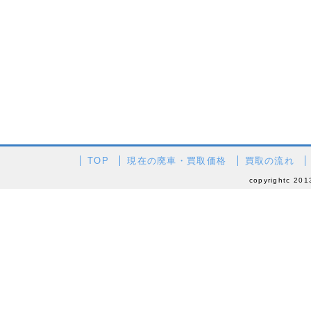
TOP
現在の廃車・買取価格
買取の流れ
copyrightc 201