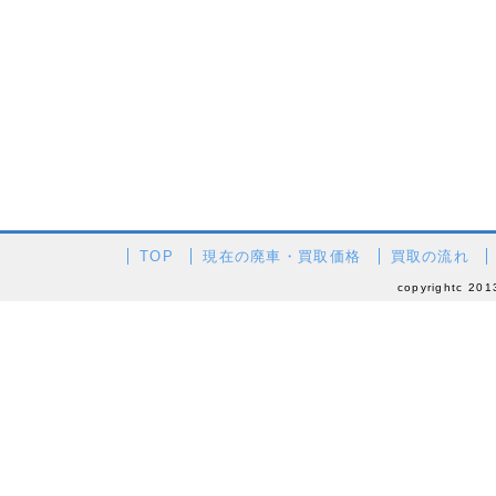
TOP
現在の廃車・買取価格
買取の流れ
copyrightc 201