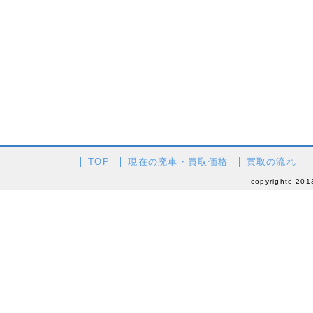
TOP
現在の廃車・買取価格
買取の流れ
copyrightc 201